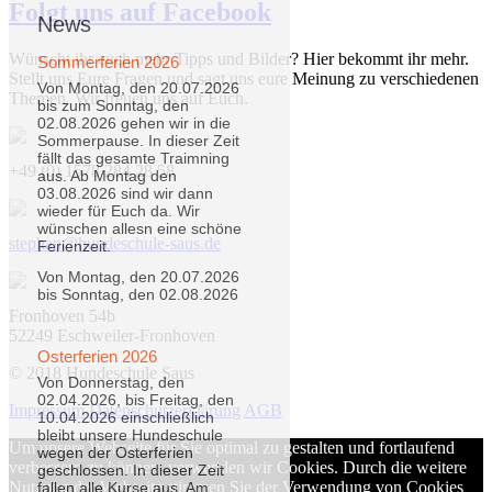
Folgt uns auf Facebook
News
Wünscht ihr euch mehr Tipps und Bilder? Hier bekommt ihr mehr.
Sommerferien 2026
Stellt uns Eure Fragen und sagt uns eure Meinung zu verschiedenen
Von Montag, den 20.07.2026
Themen. Wir freuen uns auf Euch.
bis zum Sonntag, den
02.08.2026 gehen wir in die
Sommerpause. In dieser Zeit
fällt das gesamte Traimning
+49 (0) 1578 284 28 58
aus. Ab Montag den
03.08.2026 sind wir dann
wieder für Euch da. Wir
wünschen allesn eine schöne
stephan@hundeschule-saus.de
Ferienzeit.
Von Montag, den 20.07.2026
bis Sonntag, den 02.08.2026
Fronhoven 54b
52249 Eschweiler-Fronhoven
Osterferien 2026
© 2018 Hundeschule Saus
Von Donnerstag, den
02.04.2026, bis Freitag, den
Impressum
Datenschutzerklärung
AGB
10.04.2026 einschließlich
bleibt unsere Hundeschule
Um unsere Webseite für Sie optimal zu gestalten und fortlaufend
wegen der Osterferien
verbessern zu können, verwenden wir Cookies. Durch die weitere
geschlossen. In dieser Zeit
Nutzung der Webseite stimmen Sie der Verwendung von Cookies
fallen alle Kurse aus. Am